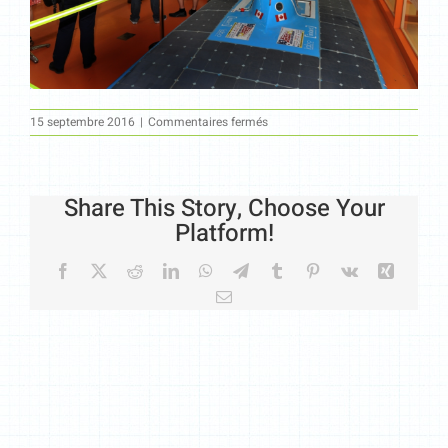
sur
15 septembre 2016
|
Commentaires fermés
06
Share This Story, Choose Your
Platform!
Facebook
X
Reddit
LinkedIn
WhatsApp
Telegram
Tumblr
Pinterest
Vk
Xing
Email