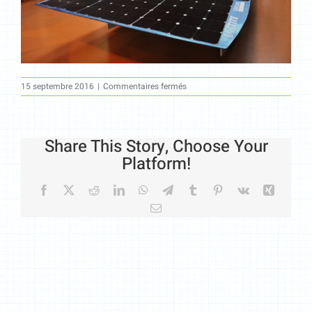
sur
15 septembre 2016
|
Commentaires fermés
30
Share This Story, Choose Your
Platform!
Facebook
X
Reddit
LinkedIn
WhatsApp
Telegram
Tumblr
Pinterest
Vk
Xing
Email