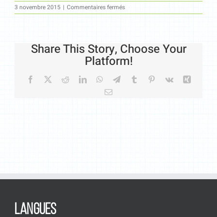
sur
3 novembre 2015
|
Commentaires fermés
730
Share This Story, Choose Your
Platform!
Facebook
X
Reddit
LinkedIn
WhatsApp
Telegram
Tumblr
Pinterest
Vk
Xing
Email
LANGUES