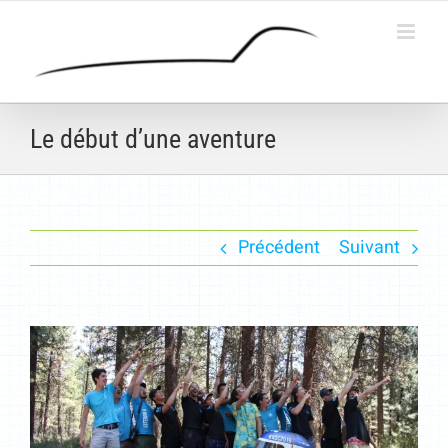
Passer
au
contenu
Le début d’une aventure
Précédent
Suivant
Voir
l'image
agrandie