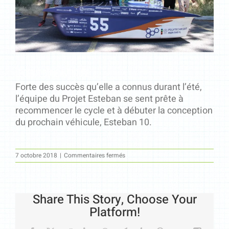
Le début d’une aventure
Forte des succès qu’elle a connus durant l’été,
l’équipe du Projet Esteban se sent prête à
recommencer le cycle et à débuter la conception
du prochain véhicule, Esteban 10.
sur
7 octobre 2018
|
Commentaires fermés
Le
début
d’une
aventure
Share This Story, Choose Your
Platform!