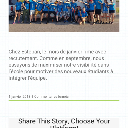
Le temps des recrues
Chez Esteban, le mois de janvier rime avec
recrutement. Comme en septembre, nous
essayons de maximiser notre visibilité dans
l’école pour motiver des nouveaux étudiants à
intégrer l’équipe.
sur
1 janvier 2018
|
Commentaires fermés
Le
temps
des
recrues
Share This Story, Choose Your