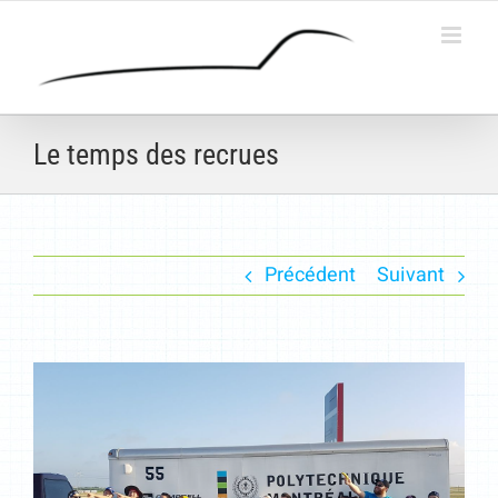
Passer
au
contenu
Le temps des recrues
Précédent
Suivant
Voir
l'image
agrandie