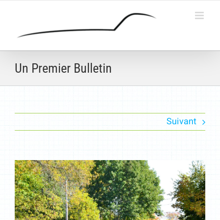
Passer
au
contenu
Un Premier Bulletin
Suivant
Voir
l'image
agrandie